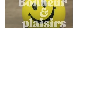
souvent la réflexion, il
devient urgent de
réapprendre à se fixer des
objectifs qui nous élèvent,
sans nous enfermer .
L’origine d’un acronyme...
23 juin 2025
∙
3
min
Bonheur et plaisir : le
duel silencieux entre
deux cerveaux
🎯 Et si on confondait deux
carburants ? Le plaisir. Le
bonheur. Deux mots que
l’on sème partout, dans les
cafés de développement...
29
0
2