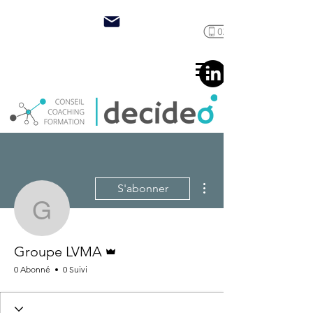
Plus d'actions
S'abonner
Groupe LVMA
Administrateur
Groupe LVMA
0 Abonné
0 Suivi