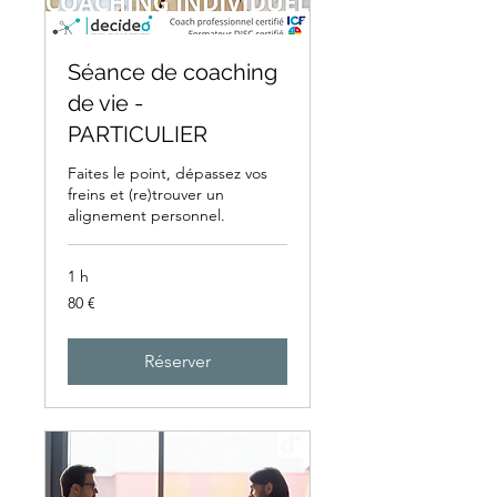
Séance de coaching
de vie -
PARTICULIER
Faites le point, dépassez vos
freins et (re)trouver un
alignement personnel.
1 h
80
80 €
euros
Réserver