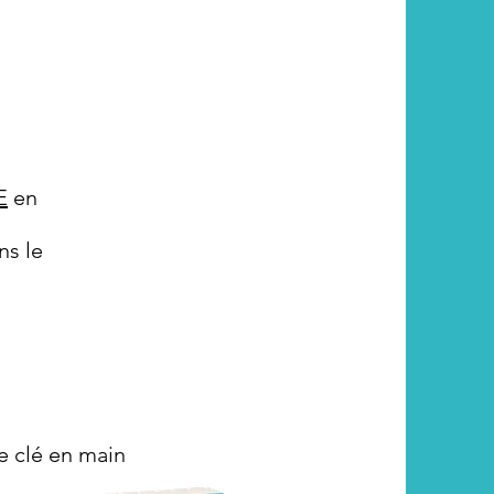
E
en
ns le
e clé en main