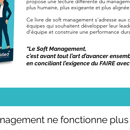
propose une lecture différente du manageme
plus humaine, plus exigeante et plus alignée a
Ce livre de soft management s’adresse aux d
équipes qui souhaitent développer leur leade
d’équipe et construire une performance dur
“Le Soft Management,
c’est avant tout l’art d’avancer ensemb
en conciliant l’exigence du FAIRE avec
anagement ne fonctionne plu
Page « À propos ». Utilisez cet espace pour dé
faites et ce que vous proposez sur votre site. 