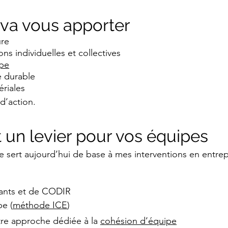
 va vous apporter
ure
s individuelles et collectives
ipe
 durable
ériales
d’action.​
t un levier pour vos équipes
 sert aujourd’hui de base à mes interventions en entrepr
ants et de CODIR
pe (
méthode ICE
)
re approche dédiée à la
cohésion d’équipe