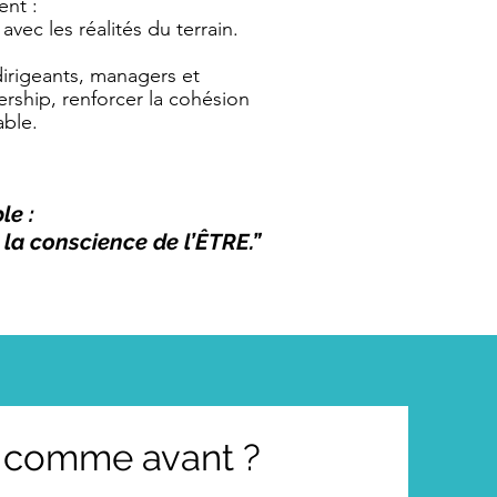
nt :
vec les réalités du terrain.
irigeants, managers et
rship, renforcer la cohésion
able.
le :
 la conscience de l’ÊTRE.”
s comme avant ?
crire qui vous êtes, ce que vous
Double-cliquez ici pour