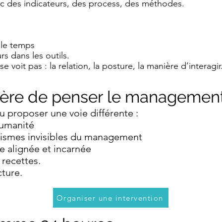
c des indicateurs, des process, des méthodes.
personnaliser le contenu. Ajoutez des détails 
que vous souhaitez partager avec vos visiteurs.
 le temps
s dans les outils.
e voit pas : la relation, la posture, la manière d’interagir
ière de penser le managemen
u proposer une voie différente :
humanité
ismes invisibles du management
 alignée et incarnée
 recettes.
cture.
Organiser une intervention